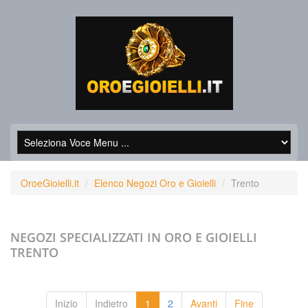
OroeGioielli.it
Elenco Negozi Oro e Gioielli
Trento
NEGOZI SPECIALIZZATI IN ORO E GIOIELLI
TRENTO
Inizio
Indietro
1
2
Avanti
Fine