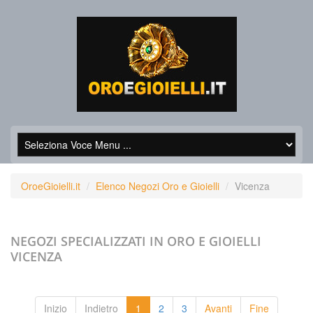
OroeGioielli.it
Elenco Negozi Oro e Gioielli
Vicenza
NEGOZI SPECIALIZZATI IN ORO E GIOIELLI
VICENZA
Inizio
Indietro
1
2
3
Avanti
Fine