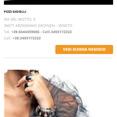
PIZZI GIOIELLI
VIA DEL MOTTO, 9
36071 ARZIGNANO (VICENZA) - VENETO
Tel.
+39.0444459006 - Cell.3493172322
Cell.
+39.3493172322
VEDI SCHEDA NEGOZIO