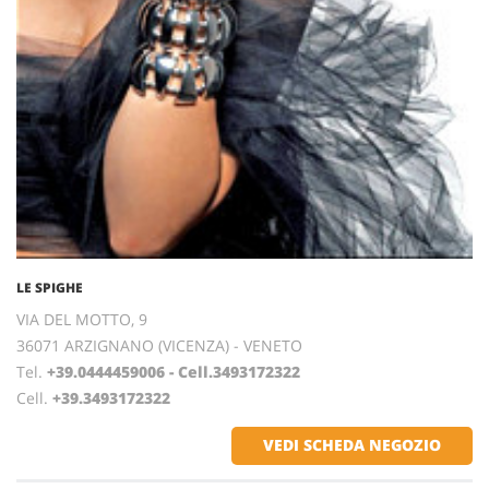
LE SPIGHE
VIA DEL MOTTO, 9
36071 ARZIGNANO (VICENZA) - VENETO
Tel.
+39.0444459006 - Cell.3493172322
Cell.
+39.3493172322
VEDI SCHEDA NEGOZIO